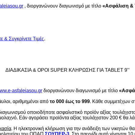
aleiasou.gr
, διοργανώνουν διαγωνισμό με τίτλο
«Ασφάλιση &
τε & Συγκρίνετε Τιμές
.
ΔΙΑΔΙΚΑΣΙΑ & ΟΡΟΙ SUPER ΚΛΗΡΩΣΗΣ ΓΙΑ TABLET 9’’
ww.e-asfaleiasou.gr
διοργανώνουν διαγωνισμό με τίτλο
«Ασφά
άυλοι, αριθμημένοι από
το 000 έως το 999
. Κάθε συμμετέχων σ
 διαγωνισμού οποιοδήποτε ασφαλιστικό προϊόν αξίας τουλάχιστ
ιθμολαχνό. Εάν αγοράσει προϊόντα αξίας τουλάχιστον 200 € θα 
κασία
. Η ηλεκτρονική κλήρωση για την ανάδειξη των νικητών θα 
θμολαχείου του ΟΠΑΠ
ΣΟΥΠΕΡ-3
. Στο παιχνίδι αυτό γίνονται 