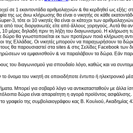
ιστοιχεί σε 1 εκαντοντάδα αριθμολαχνών & θα κερδηθεί ως εξής
ευταία ψηφία της ως άνω κλήρωσης θα είναι ο νικητής
r-3, τότε οι 10 νικητές θα είναι οι κάτοχοι των αριθμολαχνών 
 από τους διοργανωτές είτε από άλλους χορηγούς. Αυτά θα αν
4, 10 μέρες δηλαδή πριν τη λήξη του διαγωνισμού. Η κλήρωση 
ε δώρο θα γνωστοποιείται εκ των προτέρων ποιά κλήρωση αντισ
κοι της Ελλάδας. Oι νικητές μπορούν να παραχωρήσουν τα δώρ
 τους θα παρουσιαστεί στα sites & στις Σελίδες Facebook των
κληρώσεων να εμφανισθούν & να παραλάβουν τα δώρα. Εάν παρέ
ρους του διαγωνισμού για σπουδαίο λόγο, καθώς και να συντομεύ
το όνομα του νικητή σε οποιοδήποτε έντυπο ή ηλεκτρονικό μέσο
ήματα. Μπορεί για σοβαρό λόγο να αντικατασταθούν με άλλα ίση
υπόλοιπα δώρα είναι απαραίτητη η αγορά προϊόντος ασφάλισης.
 στο γραφείο της συμβολαιογράφου κας Β. Κουλιού, Ακαδημίας 4