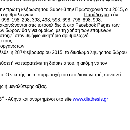
: στην πρώτη κλήρωση του Super-3 την Πρωτοχρονιά του 2015, ο
 σε κάθε εκατοντάδα αριθμολαχνών.
Παράδειγμα
: εάν
098, 198, 298, 398, 498, 598, 698, 798, 898, 998.
ακοινώνονται στις ιστοσελίδες & στα Facebook Pages των
των δώρων θα γίνει ομοίως, με τη χρήση των επόμενων
τοιχεί στον 3ψήφιο νικητήριο αριθμολαχνό.
α τους.
 διοργανωτών.
η
λθει η 28
Φεβρουαρίου 2015, το δικαίωμα λήψης του δώρου
σει ή να παρατείνει τη διάρκειά του, ή ακόμη να τον
. Ο νικητής με τη συμμετοχή του στο διαγωνισμό, συναινεί
ς ή μεγαλύτερης αξίας.
Α
3
- Αθήνα και αναρτημένοι στο site
www.diathesis.gr