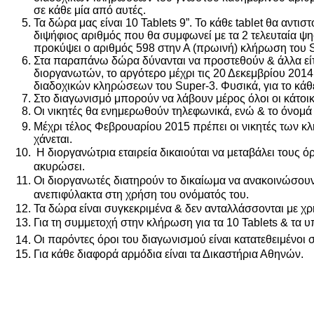
σε κάθε μία από αυτές.
Τα δώρα μας είναι 10 Tablets 9”. Το κάθε tablet θα αντ
διψήφιος αριθμός που θα συμφωνεί με τα 2 τελ
προκύψει ο αριθμός 598 στην Α (πρωινή) κλήρωση του Supe
Στα παραπάνω δώρα δύνανται να προστεθούν & άλλα είτε
διοργανωτών, το αργότερο μέχρι τις 20 Δεκεμβρίου 201
διαδοχικών κληρώσεων του Super-3. Φυσικά, για το κάθ
Στο διαγωνισμό μπορούν να λάβουν μέρος όλοι οι κάτοι
Οι νικητές θα ενημερωθούν τηλεφωνικά, ενώ & το όνομά
Μέχρι τέλος Φεβρουαρίου 2015 πρέπει οι νικητές των 
χάνεται.
Η διοργανώτρια εταιρεία δικαιούται να μεταβάλει τους ό
ακυρώσει.
Οι διοργανωτές διατηρούν το δικαίωμα να ανακοινώσουν 
ανεπιφύλακτα στη χρήση του ονόματός του.
Τα δώρα είναι συγκεκριμένα & δεν ανταλλάσσονται με χρ
Για τη συμμετοχή στην κλήρωση για τα 10 Tablets & τα 
Οι παρόντες όροι του διαγωνισμού είναι κατατεθειμένοι
Για κάθε διαφορά αρμόδια είναι τα Δικαστήρια Αθηνών.