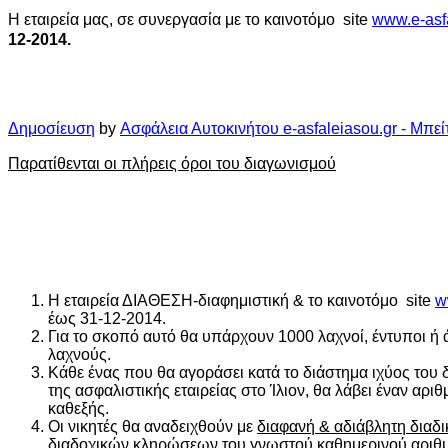
Η εταιρεία μας, σε συνεργασία με το καινοτόμο site
www.e-asf
12-2014.
Δημοσίευση
by
Ασφάλεια Αυτοκινήτου e-asfaleiasou.gr - Μπεί
Παρατίθενται οι πλήρεις όροι του διαγωνισμού
Η εταιρεία ΔΙΑΘΕΣΗ-διαφημιστική & το καινοτόμο site
w
έως 31-12-2014.
Για το σκοπό αυτό θα υπάρχουν 1000 λαχνοί, έντυποι ή 
λαχνούς.
Κάθε ένας που θα αγοράσει κατά το διάστημα ιχύος του
της ασφαλιστικής εταιρείας στο Ίλιον, θα λάβει έναν αρ
καθεξής.
Οι νικητές θα αναδειχθούν με
διαφανή & αδιάβλητη διαδι
διαδοχικών κληρώσεων του γνωστού καθημερινού αρι