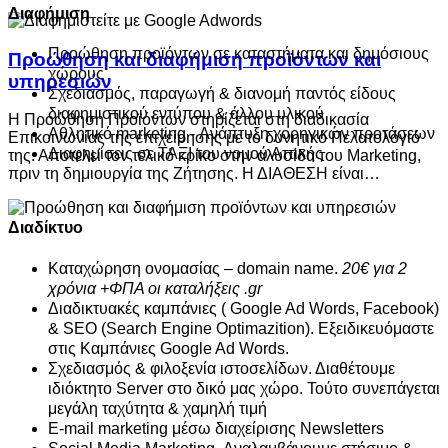
Διαφήμιση
Προώθηση προϊόντων σε καταστήματα και δημόσιους
Προώθηση και διαφήμιση προϊόντων και
χώρους
υπηρεσιών
Σχεδιασμός, παραγωγή & διανομή παντός είδους
διαφημιστικού εντύπου & άλλου υλικού
Η Προώθηση Προϊόντων στηρίζεται στη διαδικασία
Αθλητικό marketing - Ανάπτυξη χορηγικών προτάσεων
Επικοινωνίας της επιχείρησης με το δυνητικό Πελατολόγιό
Διαφημίσεις σε ΤΑΞΙ του νομού Αττικής
της. Αποτελεί τον τελικό κρίκο στην αλυσίδα του Marketing,
πριν τη δημιουργία της Ζήτησης. Η ΔΙΑΘΕΣΗ είναι…
Διαδίκτυο
Καταχώρηση ονομασίας – domain name.
20€ για 2
χρόνια +ΦΠΑ οι καταλήξεις .gr
Διαδικτυακές καμπάνιες ( Google Ad Words, Facebook)
& SEO (Search Engine Optimazition). Εξειδικευόμαστε
στις Καμπάνιες Google Ad Words.
Σχεδιασμός & φιλοξενία ιστοσελίδων. Διαθέτουμε
ιδιόκτητο Server στο δικό μας χώρο. Τούτο συνεπάγεται
μεγάλη ταχύτητα & χαμηλή τιμή
E-mail marketing μέσω διαχείρισης Νewsletters