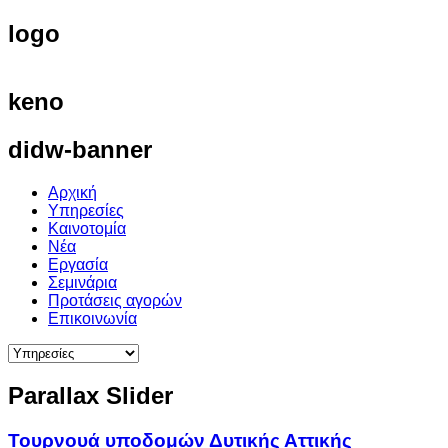
logo
keno
didw-banner
Αρχική
Υπηρεσίες
Καινοτομία
Νέα
Εργασία
Σεμινάρια
Προτάσεις αγορών
Επικοινωνία
Parallax
Slider
Τουρνουά υποδομών Δυτικής Αττικής