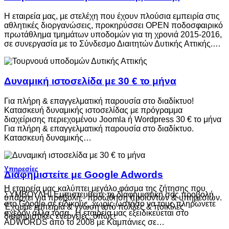
Η εταιρεία μας, με στελέχη που έχουν πλούσια εμπειρία στις
αθλητικές διοργανώσεις, προκηρύσσει OPEN ποδοσφαιρικό
πρωτάθλημα τμημάτων υποδομών για τη χρονιά 2015-2016,
σε συνεργασία με το Σύνδεσμο Διαιτητών Δυτικής Αττικής.…
Δυναμική ιστοσελίδα με 30 € το μήνα
Για πλήρη & επαγγελματική παρουσία στο διαδίκτυο!
Κατασκευή δυναμικής ιστοσελίδας με πρόγραμμα
διαχείρισης περιεχομένου Joomla ή Wordpress 30 € το μήνα
Για πλήρη & επαγγελματική παρουσία στο διαδίκτυο.
Κατασκευή δυναμικής…
Υπηρεσίες
Διαφημιστείτε με Google Adwords
Η εταιρεία μας καλύπτει μεγάλο φάσμα της ζήτησης που
ΣΥΜΒΟΥΛΗ! Εμπιστευθείτε τη διαφημιστική σας προβολή
υπάρχει για προβολή - προώθηση προϊόντων & υπηρεσιών.
στο Google σε ειδικούς, χωρίς ωστόσο να τους πληρώνετε
Έχουμε εμπειρία & γνώση από πολλές & ποικίλες
σχεδόν άλλα τόσα.. Η εταιρεία μας εξειδικεύεται στο
διαφημιστικές ενέργειες, όπως:
ADWORDS από το 2008 με Καμπάνιες σε…