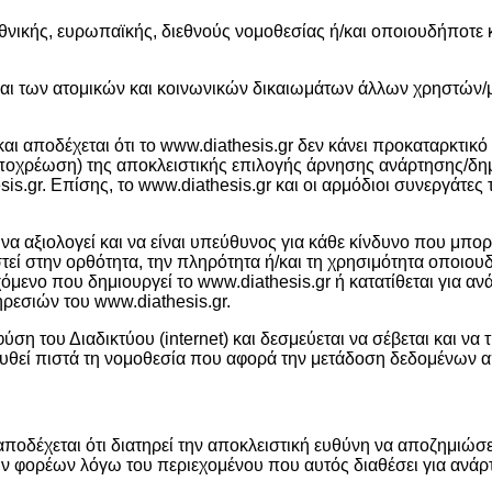
νικής, ευρωπαϊκής, διεθνούς νομοθεσίας ή/και οποιουδήποτε κα
 και των ατομικών και κοινωνικών δικαιωμάτων άλλων χρηστώ
αι αποδέχεται ότι το www.diathesis.gr δεν κάνει προκαταρκτικό 
ν υποχρέωση) της αποκλειστικής επιλογής άρνησης ανάρτησης/δ
is.gr. Επίσης, το www.diathesis.gr και οι αρμόδιοι συνεργάτε
 να αξιολογεί και να είναι υπεύθυνος για κάθε κίνδυνο που μπο
 στην ορθότητα, την πληρότητα ή/και τη χρησιμότητα οποιουδ
ριεχόμενο που δημιουργεί το www.diathesis.gr ή κατατίθεται γι
ηρεσιών του www.diathesis.gr.
ύση του Διαδικτύου (internet) και δεσμεύεται να σέβεται και να
ουθεί πιστά τη νομοθεσία που αφορά την μετάδοση δεδομένων α
ποδέχεται ότι διατηρεί την αποκλειστική ευθύνη να αποζημιώσει
ων φορέων λόγω του περιεχομένου που αυτός διαθέσει για ανά