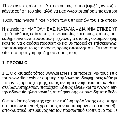
Πριν κάνετε χρήση του Δικτυακού μας τόπου (εφεξής «site»)
κάνετε χρήση του site, αλλά να μας γνωστοποιήσετε τις αντιρ
Τυχόν περιήγηση ή /και χρήση των υπηρεσιών του site αποτελ
H επιχείρηση «ΜΠΟΛΗ ΒΑΣ. ΝΑΤΑΛΙΑ – ΔΙΑΦΗΜΙΣΤΙΚΕΣ ΥΠΗΡΕΣΙ
προϋποθέσεις επίσκεψης, συνεργασίας και όρους χρήσης, του
καθημερινά αναπτυσσόμενη τεχνολογία στο συγκεκριμένο χώρο
καλείται να διαβάσει προσεκτικά και να προβεί σε επίσκεψη
τροποποιήσει τους παρόντες όρους οποτεδήποτε. Οι τροποποι
site από τη στιγμή της δημοσίευσής τους.
1. ΠΡΟΟΙΜΙΟ
1.1. Ο δικτυακός τόπος www.diathesis.gr παρέχει για τους επ
του www.diathesis.gr συμπεριλαμβάνονται διαφημίσεις κάθε 
παρόντες όρους χρήσης, εκτός αν ρητά αναφέρεται το αντίθετο
σελίδων/υπηρεσιών παρέχεται «όπως είναι» και το www.diathe
την αδυναμία ηλεκτρονικής αποθήκευσης οποιωνδήποτε δεδο
Ο επισκέπτης/χρήστης έχει την ευθύνη πρόσβασης στις υπηρεσί
υπηρεσιών internet, χρέωση χρόνου παραμονής στο internet).
αποκλειστικά υπεύθυνος για τον προσωπικό εξοπλισμό του με