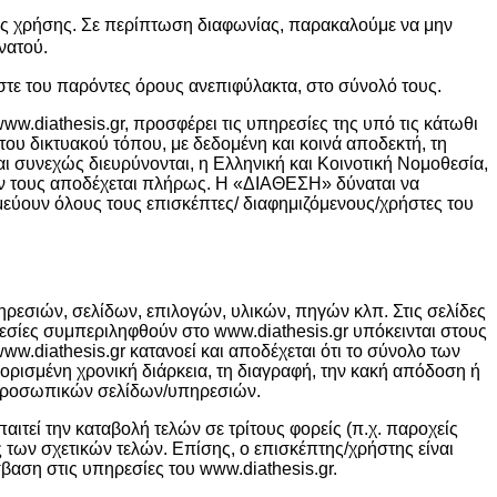
ους χρήσης. Σε περίπτωση διαφωνίας, παρακαλούμε να μην
νατού.
εστε του παρόντες όρους ανεπιφύλακτα, στο σύνολό τους.
iathesis.gr, προσφέρει τις υπηρεσίες της υπό τις κάτωθι
ου δικτυακού τόπου, με δεδομένη και κοινά αποδεκτή, τη
 συνεχώς διευρύνονται, η Ελληνική και Κοινοτική Νομοθεσία,
σον τους αποδέχεται πλήρως. H «ΔΙΑΘΕΣΗ» δύναται να
εύουν όλους τους επισκέπτες/ διαφημιζόμενους/χρήστες του
πηρεσιών, σελίδων, επιλογών, υλικών, πηγών κλπ. Στις σελίδες
εσίες συμπεριληφθούν στο www.diathesis.gr υπόκεινται στους
ww.diathesis.gr κατανοεί και αποδέχεται ότι το σύνολο των
ορισμένη χρονική διάρκεια, τη διαγραφή, την κακή απόδοση ή
 προσωπικών σελίδων/υπηρεσιών.
ιτεί την καταβολή τελών σε τρίτους φορείς (π.χ. παροχείς
 των σχετικών τελών. Επίσης, ο επισκέπτης/χρήστης είναι
βαση στις υπηρεσίες του www.diathesis.gr.