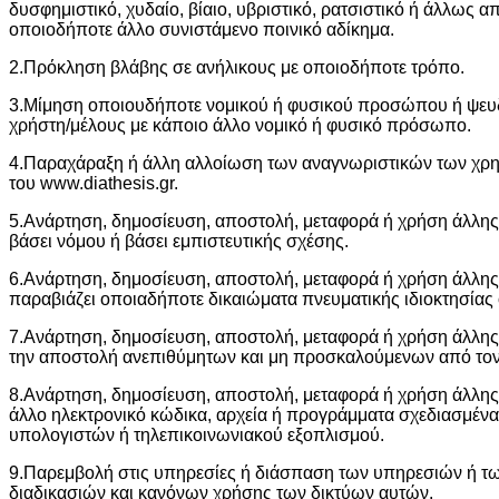
δυσφημιστικό, χυδαίο, βίαιο, υβριστικό, ρατσιστικό ή άλλως
οποιοδήποτε άλλο συνιστάμενο ποινικό αδίκημα.
2.Πρόκληση βλάβης σε ανήλικους με οποιοδήποτε τρόπο.
3.Μίμηση οποιουδήποτε νομικού ή φυσικού προσώπου ή ψευδή
χρήστη/μέλους με κάποιο άλλο νομικό ή φυσικό πρόσωπο.
4.Παραχάραξη ή άλλη αλλοίωση των αναγνωριστικών των χρη
του www.diathesis.gr.
5.Ανάρτηση, δημοσίευση, αποστολή, μεταφορά ή χρήση άλλης 
βάσει νόμου ή βάσει εμπιστευτικής σχέσης.
6.Ανάρτηση, δημοσίευση, αποστολή, μεταφορά ή χρήση άλλης μ
παραβιάζει οποιαδήποτε δικαιώματα πνευματικής ιδιοκτησί
7.Ανάρτηση, δημοσίευση, αποστολή, μεταφορά ή χρήση άλλης
την αποστολή ανεπιθύμητων και μη προσκαλούμενων από τον
8.Ανάρτηση, δημοσίευση, αποστολή, μεταφορά ή χρήση άλλης 
άλλο ηλεκτρονικό κώδικα, αρχεία ή προγράμματα σχεδιασμένα
υπολογιστών ή τηλεπικοινωνιακού εξοπλισμού.
9.Παρεμβολή στις υπηρεσίες ή διάσπαση των υπηρεσιών ή των
διαδικασιών και κανόνων χρήσης των δικτύων αυτών.