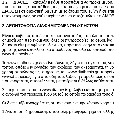
1.2. Η ΔΙΑΘΕΣΗ καταβάλει κάθε προσπάθεια να προκειμένου, ν
που, παρά τις προσπάθειες της, κάποιος χρήστης του site π
ΔΙΑΘΕΣΗ σε δικαστική διένεξη με το άτομο που εθίγη ή σε επ
υποχρεούμενος σε κάθε περίπτωση να αποζημιώσει τη ΔΙΑΘΕ
2. ΔΕΟΝΤΟΛΟΓΙΑ ΔΙΑΦΗΜΙΖΌΜΕΝΩΝ /ΧΡΗΣΤΩΝ
Είναι αμοιβαίως αποδεκτό και κατανοητό ότι, παρόλο που το 
δημοσίευση περιεχομένου, όλες οι πληροφορίες, τα δεδομένα, τα
δημόσια είτε μεταφέρεται ιδιωτικά, παραμένει στην αποκλειστ
χρήστης είναι αποκλειστικά υπεύθυνος για όλο και οποιοδήπο
www.diathesis.gr.
Το www.diathesis.gr δεν είναι δυνατό, λόγω του όγκου του, ν
τόπου, οπότε δεν εγγυάται την ακρίβεια, την ακεραιότητα, τη 
χρησιμοποιώντας τις υπηρεσίες του www.diathesis.gr μπορεί 
www.diathesis.gr, για οποιοδήποτε λάθος ή παραλείψεις σε 
που αναρτάται, αποστέλλεται, μεταφέρεται ή άλλως καθίσταται
Σε περίπτωση πoυ το www.diathesis.gr λάβει ειδοποίηση ότι 
διαγραφή του περιεχομένου αυτού το οποίο παραβιάζει τους 
Οι διαφημιζόμενοι/χρήστες συμφωνούν να μην κάνουν χρήση τ
1.Ανάρτηση, δημοσίευση, αποστολή, μεταφορά ή χρήση άλλης μ