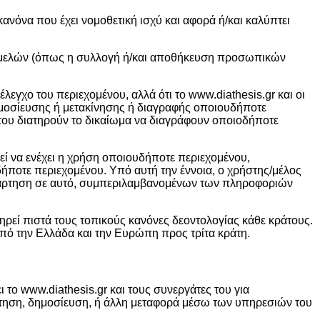
νόνα που έχει νομοθετική ισχύ και αφορά ή/και καλύπτει
ν/μελών (όπως η συλλογή ή/και αποθήκευση προσωπικών
έλεγχο του περιεχομένου, αλλά ότι το www.diathesis.gr και οι
ημοσίευσης ή μετακίνησης ή διαγραφής οποιουδήποτε
ς του διατηρούν το δικαίωμα να διαγράφουν οποιοδήποτε
ρεί να ενέχει η χρήση οποιουδήποτε περιεχομένου,
ήποτε περιεχομένου. Υπό αυτή την έννοια, ο χρήστης/μέλος
α ανάρτηση σε αυτό, συμπεριλαμβανομένων των πληροφοριών
 τηρεί πιστά τους τοπικούς κανόνες δεοντολογίας κάθε κράτους.
πό την Ελλάδα και την Ευρώπη προς τρίτα κράτη.
 το www.diathesis.gr και τους συνεργάτες του για
ρτηση, δημοσίευση, ή άλλη μεταφορά μέσω των υπηρεσιών του