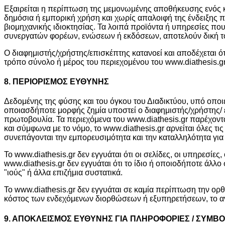
Εξαιρείται η περίπτωση της μεμονωμένης αποθήκευσης ενός κ
δημόσια ή εμπορική χρήση και χωρίς απαλοιφή της ένδειξης πρ
βιομηχανικής ιδιοκτησίας. Τα λοιπά προϊόντα ή υπηρεσίες πο
συνεργατών φορέων, ενώσεων ή εκδόσεων, αποτελούν δική τους
Ο διαφημιστής/χρήστης/επισκέπτης κατανοεί και αποδέχεται ότ
τρόπο σύνολο ή μέρος του περιεχομένου του www.diathesis.g
8. ΠΕΡΙΟΡΙΣΜΟΣ ΕΥΘΥΝΗΣ
Δεδομένης της φύσης και του όγκου του Διαδικτύου, υπό οποι
οποιασδήποτε μορφής ζημία υποστεί ο διαφημιστής/χρήστης/ ε
πρωτοβουλία. Τα περιεχόμενα του www.diathesis.gr παρέχοντ
και σύμφωνα με το νόμο, το www.diathesis.gr αρνείται όλες 
συνεπάγονται την εμπορευσιμότητα και την καταλληλότητα για
Το www.diathesis.gr δεν εγγυάται ότι οι σελίδες, οι υπηρεσίε
www.diathesis.gr δεν εγγυάται ότι το ίδιο ή οποιοδήποτε άλλο
"ιούς" ή άλλα επιζήμια συστατικά.
Το www.diathesis.gr δεν εγγυάται σε καμία περίπτωση την ορ
κόστος των ενδεχόμενων διορθώσεων ή εξυπηρετήσεων, το ανα
9. ΑΠΟΚΛΕΙΣΜΟΣ ΕΥΘΥΝΗΣ ΓΙΑ ΠΛΗΡΟΦΟΡΙΕΣ / ΣΥΜΒ