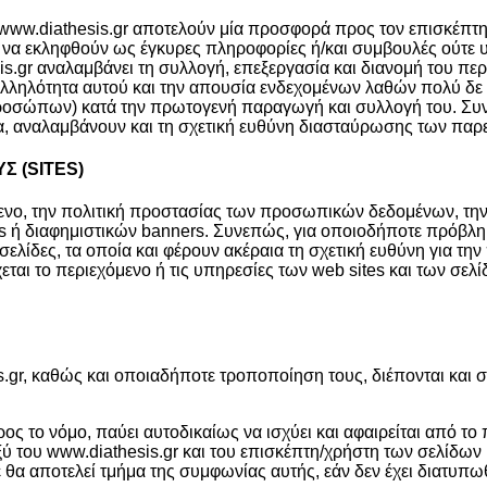
www.diathesis.gr αποτελούν μία προσφορά προς τον επισκέπτη/
ση να εκληφθούν ως έγκυρες πληροφορίες ή/και συμβουλές ούτ
s.gr αναλαμβάνει τη συλλογή, επεξεργασία και διανομή του πε
καταλληλότητα αυτού και την απουσία ενδεχομένων λαθών πολύ δ
ροσώπων) κατά την πρωτογενή παραγωγή και συλλογή του. Συνεπ
ία, αναλαμβάνουν και τη σχετική ευθύνη διασταύρωσης των π
Σ (SITES)
χόμενο, την πολιτική προστασίας των προσωπικών δεδομένων, τη
s ή διαφημιστικών banners. Συνεπώς, για οποιοδήποτε πρόβλη
 σελίδες, τα οποία και φέρουν ακέραια τη σχετική ευθύνη για τ
εται το περιεχόμενο ή τις υπηρεσίες των web sites και των σελ
gr, καθώς και οποιαδήποτε τροποποίηση τους, διέπονται και συ
 το νόμο, παύει αυτοδικαίως να ισχύει και αφαιρείται από το 
 του www.diathesis.gr και του επισκέπτη/χρήστη των σελίδων 
α αποτελεί τμήμα της συμφωνίας αυτής, εάν δεν έχει διατυπωθ