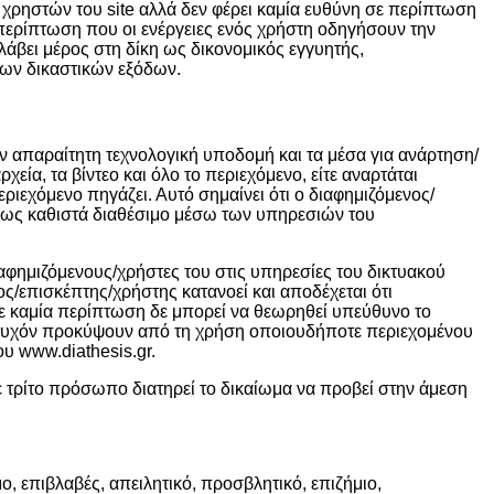
 χρηστών του site αλλά δεν φέρει καμία ευθύνη σε περίπτωση
 περίπτωση που οι ενέργειες ενός χρήστη οδηγήσουν την
άβει μέρος στη δίκη ως δικονομικός εγγυητής,
 των δικαστικών εξόδων.
ην απαραίτητη τεχνολογική υποδομή και τα μέσα για ανάρτηση/
χεία, τα βίντεο και όλο το περιεχόμενο, είτε αναρτάται
ριεχόμενο πηγάζει. Αυτό σημαίνει ότι ο διαφημιζόμενος/
άλλως καθιστά διαθέσιμο μέσω των υπηρεσιών του
ιαφημιζόμενους/χρήστες του στις υπηρεσίες του δικτυακού
νος/επισκέπτης/χρήστης κατανοεί και αποδέχεται ότι
Σε καμία περίπτωση δε μπορεί να θεωρηθεί υπεύθυνο το
υ τυχόν προκύψουν από τη χρήση οποιουδήποτε περιεχομένου
ου www.diathesis.gr.
ε τρίτο πρόσωπο διατηρεί το δικαίωμα να προβεί στην άμεση
 επιβλαβές, απειλητικό, προσβλητικό, επιζήμιο,