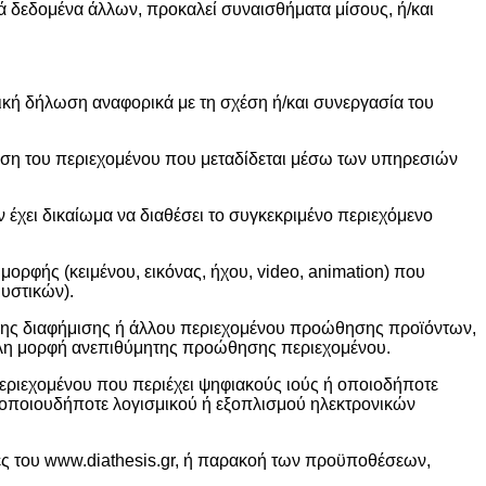
κά δεδομένα άλλων, προκαλεί συναισθήματα μίσους, ή/και
κή δήλωση αναφορικά με τη σχέση ή/και συνεργασία του
η του περιεχομένου που μεταδίδεται μέσω των υπηρεσιών
έχει δικαίωμα να διαθέσει το συγκεκριμένο περιεχόμενο
ορφής (κειμένου, εικόνας, ήχου, video, animation) που
μυστικών).
ένης διαφήμισης ή άλλου περιεχομένου προώθησης προϊόντων,
λλη μορφή ανεπιθύμητης προώθησης περιεχομένου.
εριεχομένου που περιέχει ψηφιακούς ιούς ή οποιοδήποτε
 οποιουδήποτε λογισμικού ή εξοπλισμού ηλεκτρονικών
ες του www.diathesis.gr, ή παρακοή των προϋποθέσεων,