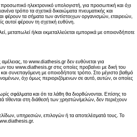
 προσωπικό ηλεκτρονικό υπολογιστή, για προσωπική και όχι
κανένα τρόπο τα σχετικά δικαιώματα πνευματικής και
και φέρουν τα σήματα των αντίστοιχων οργανισμών, εταιρειών,
ς αυτοί φέρουν τη σχετική ευθύνη.
λεί, μεταπωλεί ή/και εκμεταλλεύεται εμπορικά με οποιονδήποτε
μέλειας, το www.diathesis.gr δεν ευθύνεται για
 του www.diathesis.gr στις οποίες προβαίνει με δική του
 και συνεπαγόμενη με οποιοδήποτε τρόπο. Στο μέγιστο βαθμό
ανομένων, όχι όμως περιοριζόμενων σε αυτό, αυτών, οι οποίες
 χωρίς σφάλματα και ότι τα λάθη θα διορθώνονται. Επίσης το
υτά τίθενται στη διάθεσή των χρηστών/μελών, δεν περιέχουν
σελίδων, υπηρεσιών, επιλογών ή τα αποτελέσματά τους. Το
w.diathesis.gr.