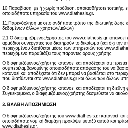
10.Παραβίαση, με ή χωρίς πρόθεση, οποιασδήποτε τοπικής, εθ
οποιαδήποτε υπηρεσία του www.diathesis.gr.
11.Παρενόχληση με οποιονδήποτε τρόπο της ιδιωτικής ζωής
δεδομένων άλλων χρηστών/μελών)
2.1 Ο διαφημιζόμενος/χρήστης του www.diathesis.gr κατανοεί κ
αρμόδιοι συνεργάτες του διατηρούν το δικαίωμα (και όχι τη
περιεχομένου διατίθεται μέσω των υπηρεσιών του www.diathes
περιεχόμενο παραβιάζει τους παρόντες όρους χρήσης.
Ο διαφημιζόμενος/χρήστης κατανοεί και αποδέχεται ότι πρέπει
συμπεριλαμβανομένης οποιασδήποτε απόφασης του να βασιστεί
κατανοεί και αποδέχεται ότι δεν μπορεί να βασίζεται στο πε
που διατίθενται στο www.diathesis.gr και όλων των άλλων υπ
Ο διαφημιζόμενος/χρήστης κατανοεί και αποδέχεται τη διεθνή φ
Συγκεκριμένα, ο διαφημιζόμενος/χρήστης δεσμεύεται να ακολ
3. ΒΛΑΒΗ ΑΠΟΖΗΜΙΩΣΗ
Ο διαφημιζόμενος/χρήστης του www.diathesis.gr κατανοεί και α
οποιαδήποτε νομική διαμάχη προκύψει μεταξύ αυτού και τρίτ
www.diathesis.gr.