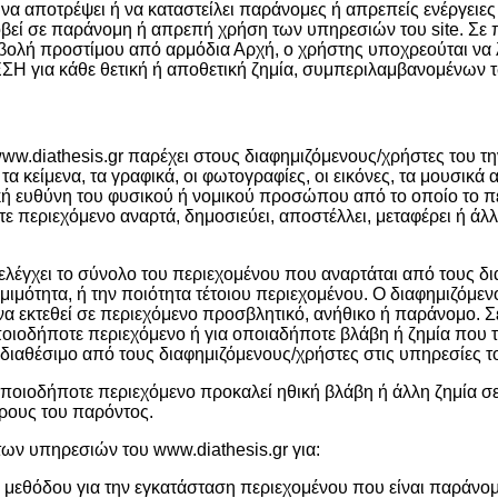
α αποτρέψει ή να καταστείλει παράνομες ή απρεπείς ενέργειες
ροβεί σε παράνομη ή απρεπή χρήση των υπηρεσιών του site. Σε
ιβολή προστίμου από αρμόδια Αρχή, ο χρήστης υποχρεούται να λ
ΣΗ για κάθε θετική ή αποθετική ζημία, συμπεριλαμβανομένων
www.diathesis.gr παρέχει στους διαφημιζόμενους/χρήστες του τ
 κείμενα, τα γραφικά, οι φωτογραφίες, οι εικόνες, τα μουσικά αρ
ική ευθύνη του φυσικού ή νομικού προσώπου από το οποίο το πε
τε περιεχόμενο αναρτά, δημοσιεύει, αποστέλλει, μεταφέρει ή 
α ελέγχει το σύνολο του περιεχομένου που αναρτάται από τους δ
νομιμότητα, ή την ποιότητα τέτοιου περιεχομένου. Ο διαφημιζόμε
να εκτεθεί σε περιεχόμενο προσβλητικό, ανήθικο ή παράνομο. 
οποιοδήποτε περιεχόμενο ή για οποιαδήποτε βλάβη ή ζημία πο
 διαθέσιμο από τους διαφημιζόμενους/χρήστες στις υπηρεσίες τ
οποιοδήποτε περιεχόμενο προκαλεί ηθική βλάβη ή άλλη ζημία σ
όρους του παρόντος.
ων υπηρεσιών του www.diathesis.gr για:
εθόδου για την εγκατάσταση περιεχομένου που είναι παράνομο,