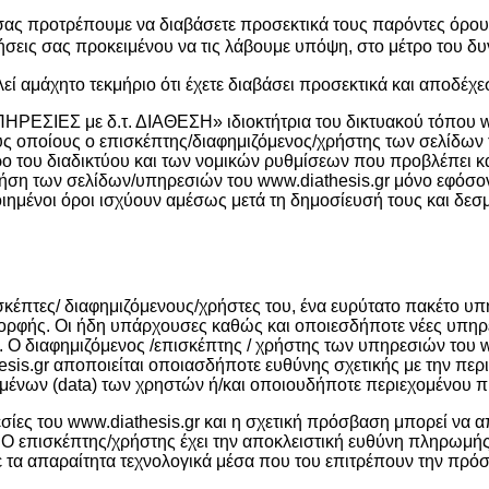
, σας προτρέπουμε να διαβάσετε προσεκτικά τους παρόντες όρ
ρήσεις σας προκειμένου να τις λάβουμε υπόψη, στο μέτρο του δυ
εί αμάχητο τεκμήριο ότι έχετε διαβάσει προσεκτικά και αποδέχ
ΕΣ με δ.τ. ΔΙΑΘΕΣΗ» ιδιοκτήτρια του δικτυακού τόπου www.d
ς οποίους ο επισκέπτης/διαφημιζόμενος/χρήστης των σελίδων τ
 του διαδικτύου και των νομικών ρυθμίσεων που προβλέπει και
/χρήση των σελίδων/υπηρεσιών του www.diathesis.gr μόνο εφό
ημένοι όροι ισχύουν αμέσως μετά τη δημοσίευσή τους και δεσμ
ισκέπτες/ διαφημιζόμενους/χρήστες του, ένα ευρύτατο πακέτο υ
μορφής. Οι ήδη υπάρχουσες καθώς και οποιεσδήποτε νέες υπηρ
. Ο διαφημιζόμενος /επισκέπτης / χρήστης των υπηρεσιών του w
sis.gr αποποιείται οποιασδήποτε ευθύνης σχετικής με την περι
μένων (data) των χρηστών ή/και οποιουδήποτε περιεχομένου
ες του www.diathesis.gr και η σχετική πρόσβαση μπορεί να απα
 Ο επισκέπτης/χρήστης έχει την αποκλειστική ευθύνη πληρωμής
 τα απαραίτητα τεχνολογικά μέσα που του επιτρέπουν την πρόσ