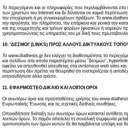
Το περιεχόμενο και οι πληροφορίες που περιλαμβάνονται στο 
των χρηστών του Internet και δε δύνανται σε καμιά περίπτω
την επιχείρηση ή μη συγκεκριμένων πράξεων. Το www.diathesi
την αρτιότητα, την πληρότητα, την επάρκεια και γενικά την 
και της συμμετοχής και τρίτων φορέων (φυσικών ή νομικών π
χρησιμοποιώντας τις υπηρεσίες του με δική τους πρωτοβουλ
10. 'ΔΕΣΜΟΙ' (LINKS) ΠΡΟΣ ΑΛΛΟΥΣ ΔΙΚΤΥΑΚΟΥΣ ΤΟΠΟΥ
Το www.diathesis.gr δεν ελέγχει τη διαθεσιμότητα, το περιε
και σελίδων στα οποία παραπέμπει μέσω "δεσμών", hyperlink
οφείλει να απευθυνθεί απευθείας στα αντίστοιχα web sites και
περίπτωση δεν πρέπει να θεωρηθεί ότι ενστερνίζεται ή αποδέχ
οποιονδήποτε άλλο τρόπο.
11. ΕΦΑΡΜΟΣΤΕΟ ΔΙΚΑΙΟ ΚΑΙ ΛΟΙΠΟΙ ΟΡΟΙ
Οι ανωτέρω όροι και προϋποθέσεις χρήσης του www.diathesis.
Ευρωπαϊκής Ένωσης και τις σχετικές διεθνείς συνθήκες.
Οποιαδήποτε διάταξη των ανωτέρω όρων καταστεί αντίθετη προς
λοιπών όρων. Το παρόν αποτελεί τη συνολική συμφωνία μεταξύ
τροποποίηση των όρων αυτών δε θα λαμβάνεται υπόψη και δε θ