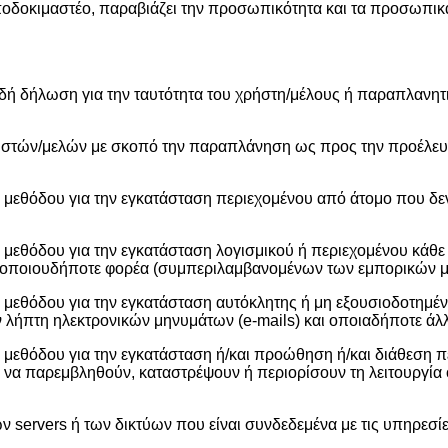
 αποδοκιμαστέο, παραβιάζει την προσωπικότητα και τα προσωπι
 δήλωση για την ταυτότητα του χρήστη/μέλους ή παραπλανητι
στών/μελών με σκοπό την παραπλάνηση ως προς την προέλευσ
μεθόδου για την εγκατάσταση περιεχομένου από άτομο που δεν 
εθόδου για την εγκατάσταση λογισμικού ή περιεχομένου κάθε μ
ας οποιουδήποτε φορέα (συμπεριλαμβανομένων των εμπορικών 
 μεθόδου για την εγκατάσταση αυτόκλητης ή μη εξουσιοδοτημ
 λήπτη ηλεκτρονικών μηνυμάτων (e-mails) και οποιαδήποτε ά
μεθόδου για την εγκατάσταση ή/και προώθηση ή/και διάθεση π
 να παρεμβληθούν, καταστρέψουν ή περιορίσουν τη λειτουργία
 servers ή των δικτύων που είναι συνδεδεμένα με τις υπηρεσί