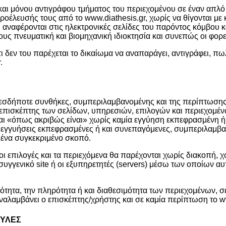
αι μόνου αντιγράφου τμήματος του περιεχομένου σε έναν απλό
οέλευσής τους από το www.diathesis.gr, χωρίς να θίγονται με 
υ αναφέρονται στις ηλεκτρονικές σελίδες του παρόντος κόμβου 
 πνευματική και βιομηχανική ιδιοκτησία και συνεπώς οι φορεί
ι δεν του παρέχεται το δικαίωμα να αναπαράγει, αντιγράφει, πω
r.
εσδήποτε συνθήκες, συμπεριλαμβανομένης και της περίπτωσης α
πισκέπτης των σελίδων, υπηρεσιών, επιλογών και περιεχομένων
αι «όπως ακριβώς είναι» χωρίς καμία εγγύηση εκπεφρασμένη ή
τις εγγυήσεις εκπεφρασμένες ή και συνεπαγόμενες, συμπεριλαμβ
 ένα συγκεκριμένο σκοπό.
ς, οι επιλογές και τα περιεχόμενα θα παρέχονται χωρίς διακοπή,
 συγγενικό site ή οι εξυπηρετητές (servers) μέσω των οποίων α
θότητα, την πληρότητα ή και διαθεσιμότητα των περιεχομένων, 
λαμβάνει ο επισκέπτης/χρήστης και σε καμία περίπτωση το ww
ΟΥΛΕΣ