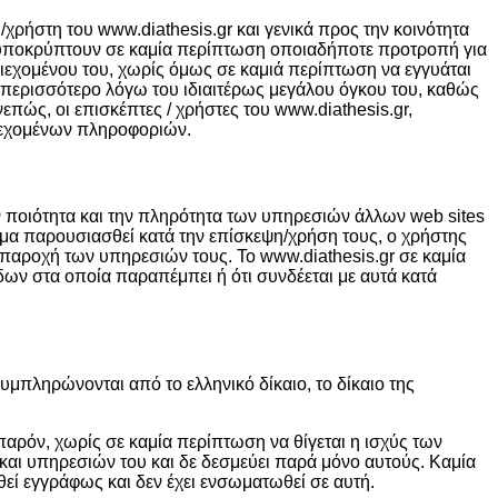
χρήστη του www.diathesis.gr και γενικά προς την κοινότητα
ε υποκρύπτουν σε καμία περίπτωση οποιαδήποτε προτροπή για
ριεχομένου του, χωρίς όμως σε καμιά περίπτωση να εγγυάται
ε περισσότερο λόγω του ιδιαιτέρως μεγάλου όγκου του, καθώς
ώς, οι επισκέπτες / χρήστες του www.diathesis.gr,
αρεχομένων πληροφοριών.
ν ποιότητα και την πληρότητα των υπηρεσιών άλλων web sites
μα παρουσιασθεί κατά την επίσκεψη/χρήση τους, ο χρήστης
ην παροχή των υπηρεσιών τους. Το www.diathesis.gr σε καμία
ίδων στα οποία παραπέμπει ή ότι συνδέεται με αυτά κατά
μπληρώνονται από το ελληνικό δίκαιο, το δίκαιο της
παρόν, χωρίς σε καμία περίπτωση να θίγεται η ισχύς των
και υπηρεσιών του και δε δεσμεύει παρά μόνο αυτούς. Καμία
εί εγγράφως και δεν έχει ενσωματωθεί σε αυτή.