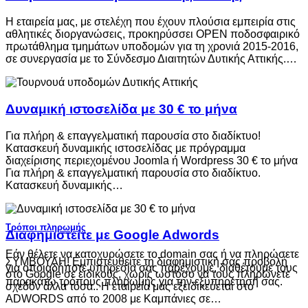
Η εταιρεία μας, με στελέχη που έχουν πλούσια εμπειρία στις
αθλητικές διοργανώσεις, προκηρύσσει OPEN ποδοσφαιρικό
πρωτάθλημα τμημάτων υποδομών για τη χρονιά 2015-2016,
σε συνεργασία με το Σύνδεσμο Διαιτητών Δυτικής Αττικής.…
Δυναμική ιστοσελίδα με 30 € το μήνα
Για πλήρη & επαγγελματική παρουσία στο διαδίκτυο!
Κατασκευή δυναμικής ιστοσελίδας με πρόγραμμα
διαχείρισης περιεχομένου Joomla ή Wordpress 30 € το μήνα
Για πλήρη & επαγγελματική παρουσία στο διαδίκτυο.
Κατασκευή δυναμικής…
Τρόποι πληρωμής
Διαφημιστείτε με Google Adwords
Εάν θέλετε να κατοχυρώσετε το domain σας ή να πληρώσετε
ΣΥΜΒΟΥΛΗ! Εμπιστευθείτε τη διαφημιστική σας προβολή
για οποιαδήποτε υπηρεσία σας παρέχουμε, διαθέτουμε τους
στο Google σε ειδικούς, χωρίς ωστόσο να τους πληρώνετε
παρακάτω τρόπους πληρωμής για την εξυπηρέτησή σας.
σχεδόν άλλα τόσα.. Η εταιρεία μας εξειδικεύεται στο
ADWORDS από το 2008 με Καμπάνιες σε…