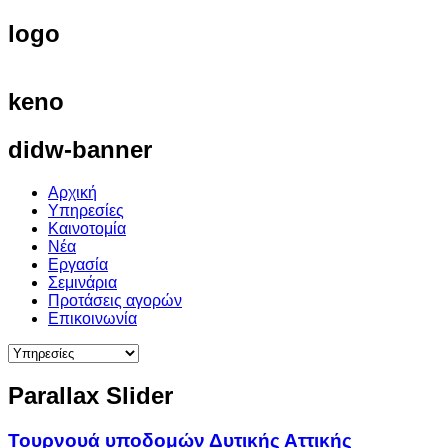
logo
keno
didw-banner
Αρχική
Υπηρεσίες
Καινοτομία
Νέα
Εργασία
Σεμινάρια
Προτάσεις αγορών
Επικοινωνία
Parallax
Slider
Τουρνουά υποδομών Δυτικής Αττικής