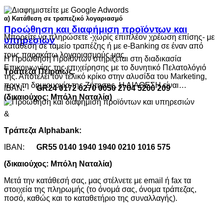
α) Κατάθεση σε τραπεζικό λογαριασμό
Προώθηση και διαφήμιση προϊόντων και
Μπορείτε να πληρώσετε -χωρίς επιπλέον χρέωση επίσης- με
υπηρεσιών
κατάθεση σε ταμείο τραπέζης ή με e-Banking σε έναν από
τους παρακάτω λογαριασμούς μας
Η Προώθηση Προϊόντων στηρίζεται στη διαδικασία
Επικοινωνίας της επιχείρησης με το δυνητικό Πελατολόγιό
Τράπεζα Πειραιώς:
της. Αποτελεί τον τελικό κρίκο στην αλυσίδα του Marketing,
πριν τη δημιουργία της Ζήτησης. Η ΔΙΑΘΕΣΗ είναι…
ΙΒΑΝ:
GR24 0172 0270 0050 2704 5200 209
(δικαιούχος: Μπόλη Ναταλία)
&
Τράπεζα Alphabank:
ΙΒΑΝ:
GR55 0140 1940 1940 0210 1016 575
(δικαιούχος: Μπόλη Ναταλία)
Μετά την κατάθεσή σας, μας στέλνετε με email ή fax τα
στοιχεία της πληρωμής (το όνομά σας, όνομα τράπεζας,
ποσό, καθώς και το καταθετήριο της συναλλαγής).