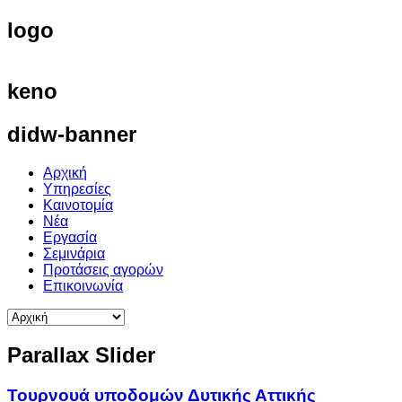
logo
keno
didw-banner
Αρχική
Υπηρεσίες
Καινοτομία
Νέα
Εργασία
Σεμινάρια
Προτάσεις αγορών
Επικοινωνία
Parallax
Slider
Τουρνουά υποδομών Δυτικής Αττικής