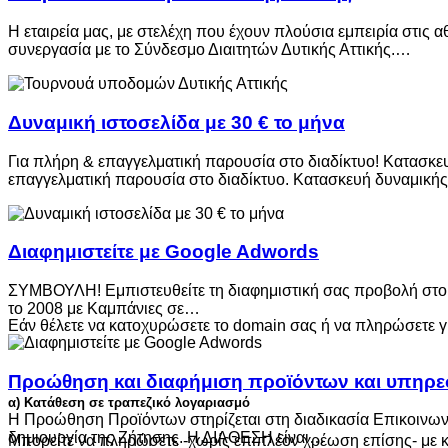
Η εταιρεία μας, με στελέχη που έχουν πλούσια εμπειρία στ
συνεργασία με το Σύνδεσμο Διαιτητών Δυτικής Αττικής.…
Δυναμική ιστοσελίδα με 30 € το μήνα
Για πλήρη & επαγγελματική παρουσία στο διαδίκτυο! Κατασκε
επαγγελματική παρουσία στο διαδίκτυο. Κατασκευή δυναμικ
Διαφημιστείτε με Google Adwords
ΣΥΜΒΟΥΛΗ! Εμπιστευθείτε τη διαφημιστική σας προβολή στο 
το 2008 με Καμπάνιες σε…
Εάν θέλετε να κατοχυρώσετε το domain σας ή να πληρώσετε 
Προώθηση και διαφήμιση προϊόντων και υπηρ
α) Κατάθεση σε τραπεζικό λογαριασμό
Η Προώθηση Προϊόντων στηρίζεται στη διαδικασία Επικοινωνίας
δημιουργία της Ζήτησης. Η ΔΙΑΘΕΣΗ είναι…
Μπορείτε να πληρώσετε -χωρίς επιπλέον χρέωση επίσης- με κ